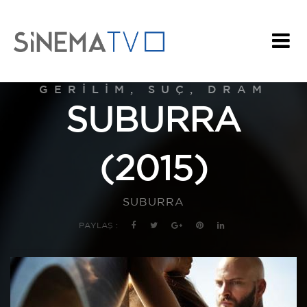
GERILIM, SUÇ, DRAM
SUBURRA
(2015)
SUBURRA
PAYLAŞ :