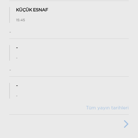
KÜÇÜK ESNAF
15:45
-
-
-
-
-
-
Tüm yayın tarihleri