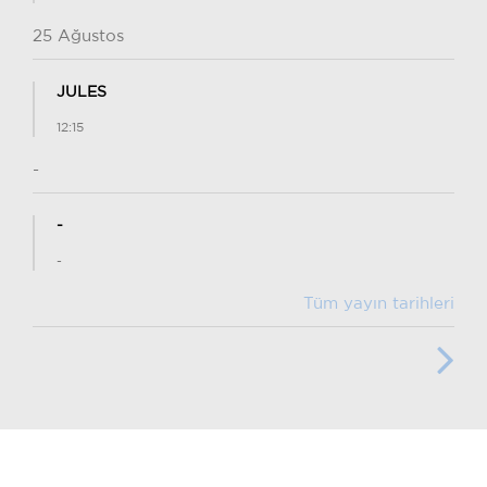
25 Ağustos
JULES
12:15
-
-
-
Tüm yayın tarihleri