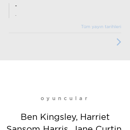
-
-
Tüm yayın tarihleri
oyuncular
Ben Kingsley, Harriet
Sansom Harris, Jane Curtin,