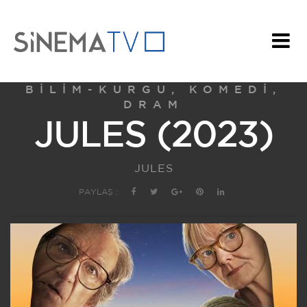
BILIM-KURGU, KOMEDI,
DRAM
JULES (2023)
JULES
PAYLAŞ :