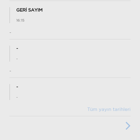
GERİ SAYIM
16:15
-
-
-
-
-
-
Tüm yayın tarihleri